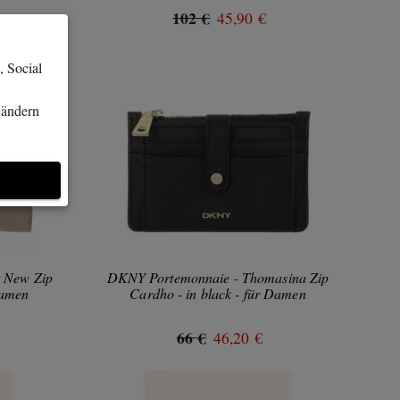
102 €
45,90 €
, Social
 ändern
 New Zip
DKNY Portemonnaie - Thomasina Zip
Damen
Cardho - in black - für Damen
66 €
46,20 €