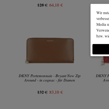
128 €
64,10 €
Wir nutz
verbess
Media u
Verwend
bzw. wid
DKNY Portemonnaie - Bryant New Zip
DKNY Po
Around - in cognac - für Damen
Aro
132 €
83,10 €