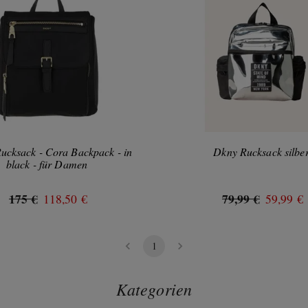
cksack - Cora Backpack - in
Dkny Rucksack silbe
black - für Damen
175 €
79,99 €
118,50 €
59,99 €
1
Kategorien