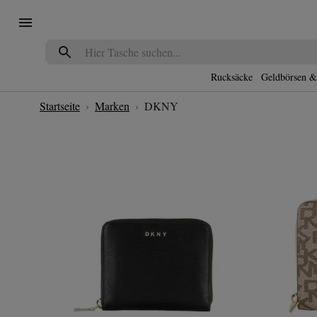
Navigated to DKNY
Rucksäcke
Geldbörsen &
Startseite
›
Marken
›
DKNY