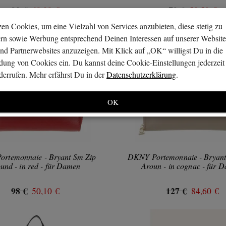
90 €
70 €
60,90 €
50,50 €
en Cookies, um eine Vielzahl von Services anzubieten, diese stetig zu
ern sowie Werbung entsprechend Deinen Interessen auf unserer Website
nd Partnerwebsites anzuzeigen. Mit Klick auf „OK“ willigst Du in die
ung von Cookies ein. Du kannst deine Cookie-Einstellungen jederzeit
errufen. Mehr erfährst Du in der
Datenschutzerklärung
.
OK
rtemonnaie - Bryant Sm Zip
DKNY Portemonnaie - Bryant
und - in red - für Damen
Aroun - in cognac - für 
98 €
127 €
50,10 €
84,60 €