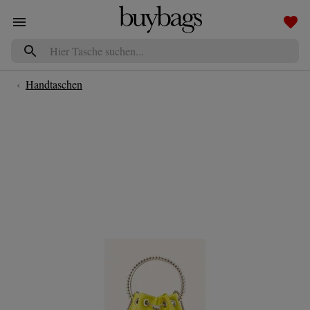
Navigated to Jimmy Choo Beuteltasche Bon Bon gelb
‹
Handtaschen