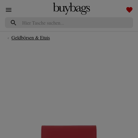
Navigated to Aigner Portemonnaie - Wallet - in red - für Damen
‹
Geldbörsen & Etuis