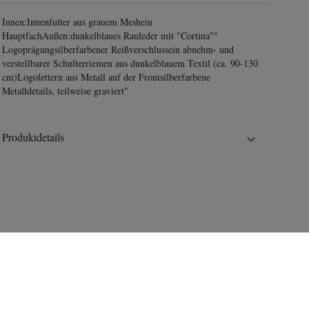
Innen:Innenfutter aus grauem Meshein
HauptfachAußen:dunkelblaues Rauleder mit "Cortina""
Logoprägungsilberfarbener Reißverschlussein abnehm- und
verstellbarer Schulterriemen aus dunkelblauem Textil (ca. 90-130
cm)Logolettern aus Metall auf der Frontsilberfarbene
Metalldetails, teilweise graviert"
Produktdetails