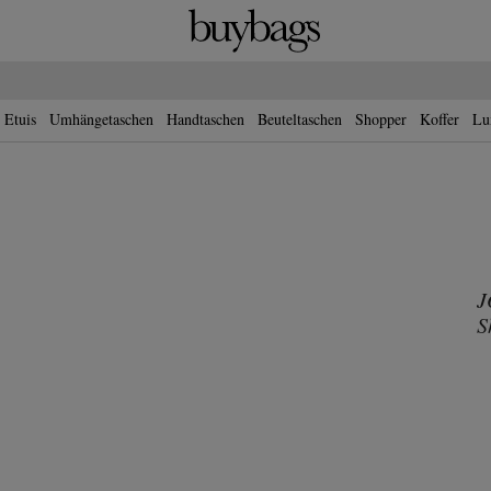
 dark blue - für Damen
 Etuis
Umhängetaschen
Handtaschen
Beuteltaschen
Shopper
Koffer
Lu
J
S