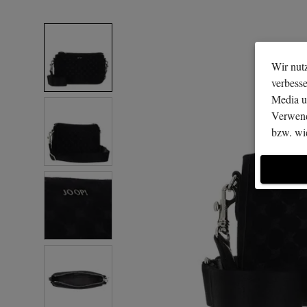
Wir nutz
verbess
Media u
Verwend
bzw. wid