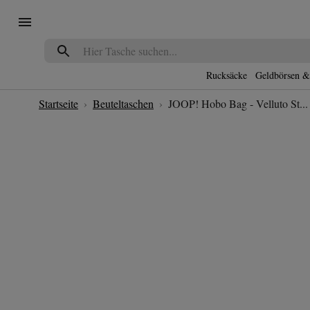
Navigated to JOOP! Hobo Bag - Velluto Stampa Jasmina Shoulderbag Shz - in
Rucksäcke
Geldbörsen &
Startseite
›
Beuteltaschen
›
JOOP! Hobo Bag - Velluto St...