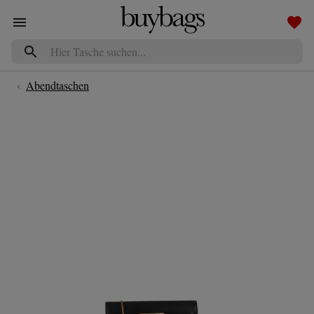
Navigated to Boyy Clutch Buckle schwarz
‹
Abendtaschen